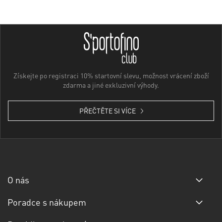
Získejte po registraci 10% startovní slevu, možnost vrácení zboží
zdarma a jiné exkluzivní výhody.
PŘEČTĚTE SI VÍCE
O nás
Poradce s nákupem