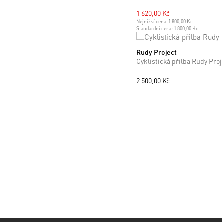
1 620,00 Kč
Nejnižší cena:
1 800,00 Kč
Standardní cena:
1 800,00 Kč
Rudy Project
S
M
L
Cyklistická přilba Rudy Pro
2 500,00 Kč