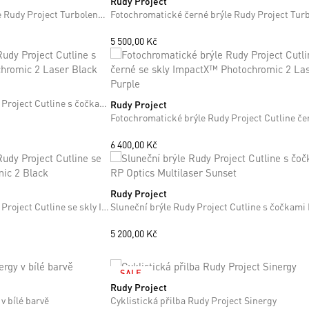
Rudy Project
ONE SIZE
Černé fotochromatické brýle Rudy Project Turbolence Z87 se skly ImpactX™ Photochromic 2 Black
5 500,00 Kč
Fotochromatické brýle Rudy Project Cutline s čočkami ImpactX™ Photochromic 2 Laser Black
Rudy Project
ONE SIZE
+5
+5
6 400,00 Kč
Rudy Project
ONE SIZE
Fotochromatické brýle Rudy Project Cutline se skly ImpactX™ Photochromic 2 Black
+5
+5
5 200,00 Kč
SALE
Rudy Project
S
M
L
v bílé barvě
Cyklistická přilba Rudy Project Sinergy