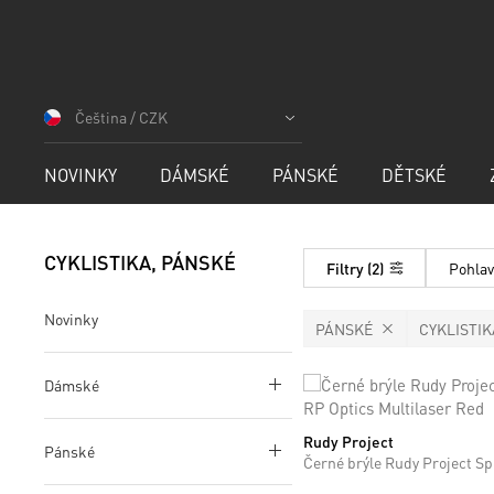
Přejít
na
Čeština / CZK
obsah
NOVINKY
DÁMSKÉ
PÁNSKÉ
DĚTSKÉ
CYKLISTIKA, PÁNSKÉ
Filtry
2
Pohlav
Novinky
PÁNSKÉ
CYKLISTIK
Dámské
Rudy Project
ONE SIZE
Pánské