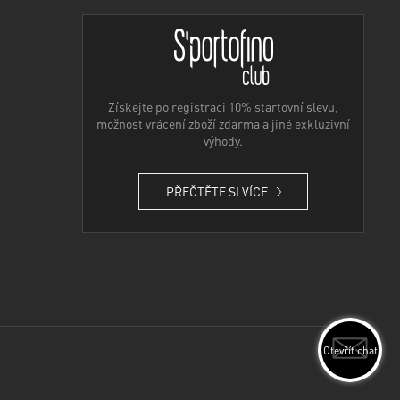
Získejte po registraci 10% startovní slevu,
možnost vrácení zboží zdarma a jiné exkluzivní
výhody.
PŘEČTĚTE SI VÍCE
Otevřít chat