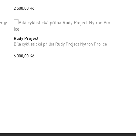
2 500,00 Kč
Rudy Project
S
L
Bílá cyklistická přilba Rudy Project Nytron Pro Ice
6 000,00 Kč