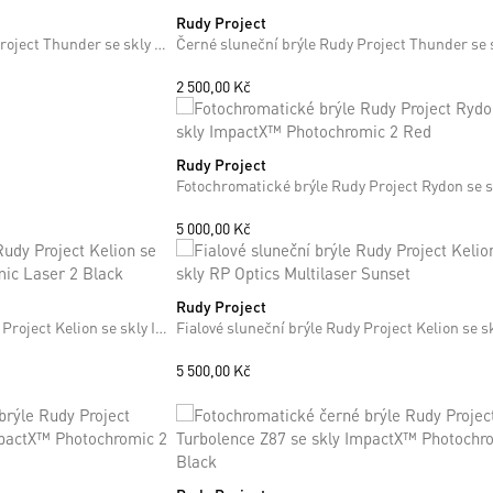
Rudy Project
ONE SIZE
Černé sluneční brýle Rudy Project Thunder se skly RP Optics Smoke Black
2 500,00 Kč
Rudy Project
ONE SIZE
+13
+13
5 000,00 Kč
Rudy Project
ONE SIZE
Fotochromatické brýle Rudy Project Kelion se skly ImpactX™ Photochromic Laser 2 Black
+7
+7
5 500,00 Kč