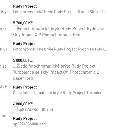
Rudy Project
Černé sluneční brýle Rudy Project Thunder se skly RP Optics Smoke Black
Fotochromatické brýle Rudy Project Rydon Slim s čočkami ImpactX™ Photochromic 2 Laser Purple
5 700,00 Kč
Rudy Project
ONE SIZE
Fotochromatické brýle Rudy Project Rydon se skly ImpactX™ Photochromic 2 Red
Fotochromatické brýle Rudy Project Rydon se skly ImpactX™ Photochromic 2 Red
+13
5 000,00 Kč
Fialové sluneční brýle Rudy Project Kelion se skly RP Optics Multilaser Sunset
Rudy Project
ONE SIZE
Šedé fotochromatické brýle Rudy Project Turbolence se skly ImpactX™ Photochromic 2 Laser Red
6 800,00 Kč
Rudy Project
ONE SIZE
sp897438n000-red