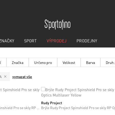
ZNAČKY
SPORT
VÝPRODEJ
PRODEJNY
í
Značka
Určeno pro
Velikost
Barva
Druh 
A
vymazat vše
Rudy Project
ONE SIZE
Černé brýle Rudy Project Spinshield Pro se skly RP Optics Multilaser Red