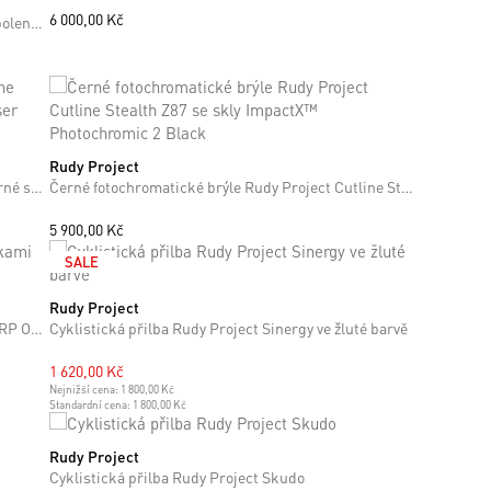
6 000,00 Kč
Fotochromatické černé brýle Rudy Project Turbolence Z87 se skly ImpactX™ Photochromic 2 Black
Rudy Project
ONE SIZE
Fotochromatické brýle Rudy Project Cutline černé se skly ImpactX™ Photochromic 2 Laser Purple
Černé fotochromatické brýle Rudy Project Cutline Stealth Z87 se skly ImpactX™ Photochromic 2 Black
+5
5 900,00 Kč
SALE
Rudy Project
S
M
L
Sluneční brýle Rudy Project Cutline s čočkami RP Optics Multilaser Sunset
Cyklistická přilba Rudy Project Sinergy ve žluté barvě
1 620,00 Kč
Nejnižší cena:
1 800,00 Kč
Standardní cena:
1 800,00 Kč
Rudy Project
S
M
L
Cyklistická přilba Rudy Project Skudo