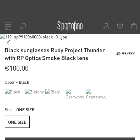
Skip
to
Menu
1
/
6
Content
Skip
to
Skip
the
to
Black sunglasses Rudy Project Thunder
end
the
with RP Optics Smoke Black lens
of
beginning
the
of
€100.00
images
the
gallery
images
Color
- black
gallery
Size
- ONE SIZE
ONE SIZE