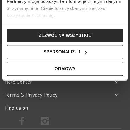
Partnerzy mogą połączyć te informacje z innymi danymi
Use the 10% discount on the first purchase and get access to free
otrzymanymi od Ciebie lub uzyskanymi podczas
returns and special events in Sportofino Club.
korzystania z ich usług.
FIND OUT MORE
ZEZWÓL NA WSZYSTKIE
SPERSONALIZUJ
About S'portofino
ODMOWA
Help Center
Terms & Privacy Policy
Find us on