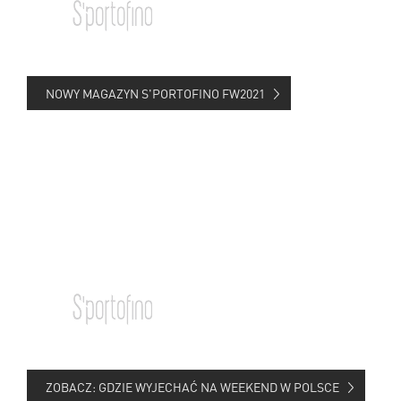
NOWY MAGAZYN S'PORTOFINO FW2021
ZOBACZ: GDZIE WYJECHAĆ NA WEEKEND W POLSCE