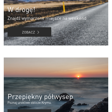
W drogę!
Znajdź wymarzone miejsce na weekend
ZOBACZ
Przepiękny półwysep
Poznaj urokliwe oblicze Krymu.