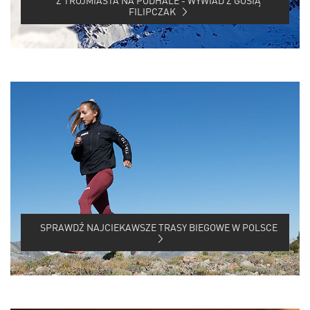
Z TRÓJMIASTA NA PODHALE - WYWIAD Z GOSIĄ
FILIPCZAK
SPRAWDŹ NAJCIEKAWSZE TRASY BIEGOWE W POLSCE