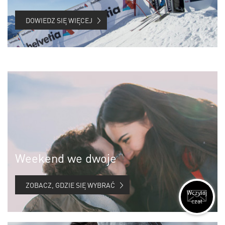
DOWIEDZ SIĘ WIĘCEJ
Weekend we dwoje
ZOBACZ, GDZIE SIĘ WYBRAĆ
Wczytaj
czat