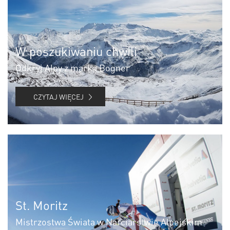
W poszukiwaniu chwili
Odkryj Alpy z marką Bogner
CZYTAJ WIĘCEJ
St. Moritz
Mistrzostwa Świata w Narciarstwie Alpejskim