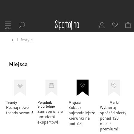
Przejdź
do
Menu
treści
Lifestyle
Miejsca
Trendy
Poradnik
Miejsca
Marki
S’portofino
Poznaj nowe
Zobacz
Wybieraj
Zainspiruj się
trendy sezonu!
najmodniejsze
spośród oferty
poradami
kierunki na
ponad 120
ekspertów!
podróż!
marek
premium!