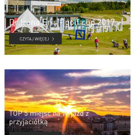
Dr Irena Eris - golf cup 2017
CZYTAJ WIĘCEJ
TOP 5 miejsc na wyjazd z
przyjaciółką