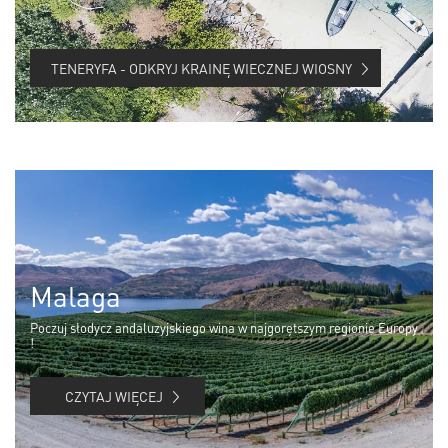
TENERYFA - ODKRYJ KRAINĘ WIECZNEJ WIOSNY
Malaga
Poczuj słodycz andaluzyjskiego wina w najgorętszym regionie Europy
!
CZYTAJ WIĘCEJ